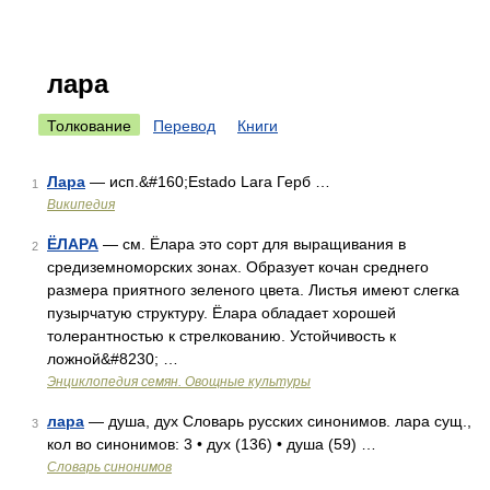
лара
Толкование
Перевод
Книги
Лара
— исп.&#160;Estado Lara Герб …
1
Википедия
ЁЛАРА
— см. Ёлара это сорт для выращивания в
2
средиземноморских зонах. Образует кочан среднего
размера приятного зеленого цвета. Листья имеют слегка
пузырчатую структуру. Ёлара обладает хорошей
толерантностью к стрелкованию. Устойчивость к
ложной&#8230; …
Энциклопедия семян. Овощные культуры
лара
— душа, дух Словарь русских синонимов. лара сущ.,
3
кол во синонимов: 3 • дух (136) • душа (59) …
Словарь синонимов