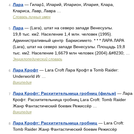
Лара
— Гилар1, Иларий, Иларион, Илария, Клара,
4
Клариса, Лавр, Лавра …
Словарь личных имен
Лара
— (Lara), штат на северо западе Венесуэлы.
5
19,8 тыс. км2. Население 1,4 млн. человек (1995).
Административный центр Баркисимето. * * * ЛАРА ЛАРА
(Lara), штат на северо западе Венесуэлы. Площадь 19,8
тыс. км2. Население 1,6679 млн человек (2004).&#8230; …
Энциклопедический словарь
Лара Крофт
— Lara Croft Лара Крофт в Tomb Raider:
6
Underworld Иг …
Википедия
Лара Крофт: Расхитительница гробниц (фильм)
— Лара
7
Крофт: Расхитительница гробниц Lara Croft: Tomb Raider
Жанр Фантастический боевик Режиссёр …
Википедия
Лара Крофт: Расхитительница гробниц
— Lara Croft:
8
Tomb Raider Жанр Фантастический боевик Режиссёр