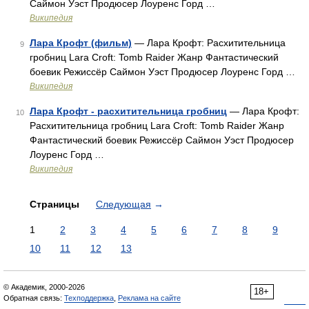
Саймон Уэст Продюсер Лоуренс Горд …
Википедия
Лара Крофт (фильм)
— Лара Крофт: Расхитительница
9
гробниц Lara Croft: Tomb Raider Жанр Фантастический
боевик Режиссёр Саймон Уэст Продюсер Лоуренс Горд …
Википедия
Лара Крофт - расхитительница гробниц
— Лара Крофт:
10
Расхитительница гробниц Lara Croft: Tomb Raider Жанр
Фантастический боевик Режиссёр Саймон Уэст Продюсер
Лоуренс Горд …
Википедия
Страницы
Следующая
→
1
2
3
4
5
6
7
8
9
10
11
12
13
© Академик, 2000-2026
18+
Обратная связь:
Техподдержка
,
Реклама на сайте